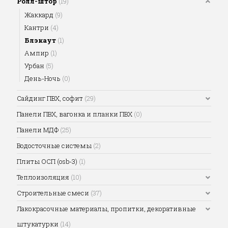
Ролл-штор
(19)
Жаккард
(9)
Кантри
(4)
Блэкаут
(1)
Ампир
(1)
Урбан
(5)
День-Ночь
(0)
Сайдинг ПВХ, софит
(29)
Панели ПВХ, вагонка и планки ПВХ
(0)
Панели МДФ
(25)
Водосточные системы
(2)
Плиты ОСП (osb-3)
(1)
Теплоизоляция
(10)
Строительные смеси
(37)
Лакокрасочные материалы, пропитки, декоративные
штукатурки
(14)